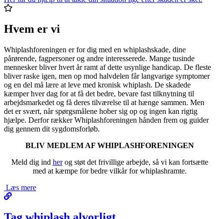
Hvem er vi
Whiplashforeningen er for dig med en whiplashskade, dine
pårørende, fagpersoner og andre interesserede. Mange tusinde
mennesker bliver hvert år ramt af dette usynlige handicap. De fleste
bliver raske igen, men op mod halvdelen får langvarige symptomer
og en del må lære at leve med kronisk whiplash. De skadede
kæmper hver dag for at få det bedre, bevare fast tilknytning til
arbejdsmarkedet og få deres tilværelse til at hænge sammen. Men
det er svært, når spørgsmålene hober sig op og ingen kan rigtig
hjælpe. Derfor rækker Whiplashforeningen hånden frem og guider
dig gennem dit sygdomsforløb.
BLIV MEDLEM AF WHIPLASHFORENINGEN
Meld dig ind
her
og støt det frivillige arbejde, så vi kan fortsætte
med at kæmpe for bedre vilkår for whiplashramte.
Læs mere
Tag whiplash alvorligt