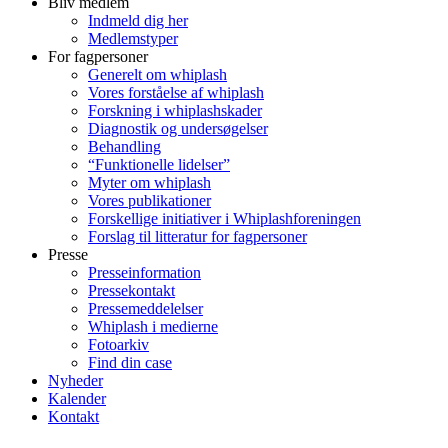
Bliv medlem
Indmeld dig her
Medlemstyper
For fagpersoner
Generelt om whiplash
Vores forståelse af whiplash
Forskning i whiplashskader
Diagnostik og undersøgelser
Behandling
“Funktionelle lidelser”
Myter om whiplash
Vores publikationer
Forskellige initiativer i Whiplashforeningen
Forslag til litteratur for fagpersoner
Presse
Presseinformation
Pressekontakt
Pressemeddelelser
Whiplash i medierne
Fotoarkiv
Find din case
Nyheder
Kalender
Kontakt