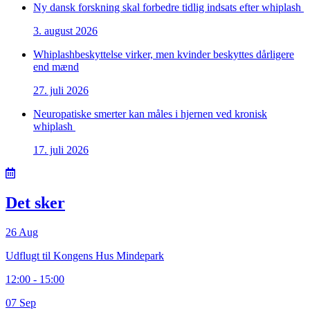
Ny dansk forskning skal forbedre tidlig indsats efter whiplash
3. august 2026
Whiplashbeskyttelse virker, men kvinder beskyttes dårligere
end mænd
27. juli 2026
Neuropatiske smerter kan måles i hjernen ved kronisk
whiplash
17. juli 2026
Det sker
26 Aug
Udflugt til Kongens Hus Mindepark
12:00 - 15:00
07 Sep