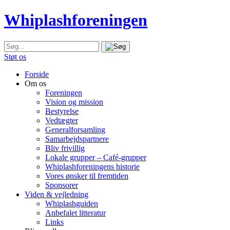
Whiplashforeningen
Støt os
Forside
Om os
Foreningen
Vision og mission
Bestyrelse
Vedtægter
Generalforsamling
Samarbejdspartnere
Bliv frivillig
Lokale grupper – Café-grupper
Whiplashforeningens historie
Vores ønsker til fremtiden
Sponsorer
Viden & vejledning
Whiplashguiden
Anbefalet litteratur
Links