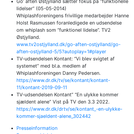
Go’ aften Østjylland sætter fokus på “funktionelle
lidelser” (05-05-2014)
Whiplashforeningens frivillige medarbejder Hanne
Holst Rasmussen foranledigede en udsendelse
om whiplash som “funktionel lidelse”. TV2
Østjylland.
www.tv2ostjylland.dk/go-aften-ostjylland/go-
aften-ostjylland-5/5?autoplay=1#player
TV-udsendelsen Kontant: “Vi blev svigtet af
systemet” med bl.a. medlem af
Whiplashforeningen Danny Pedersen.
https://www.dr.dk/tv/se/kontant/kontant-
11/kontant-2019-09-11
TV-udsendelsen Kontant” “En ulykke kommer
sjældent alene” Vist på TV den 3.3 2022.
https://www.dr.dk/drtv/se/kontant_-en-ulykke-
kommer-sjaeldent-alene_302442
Presseinformation