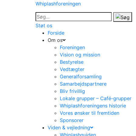
Whiplashforeningen
Støt os
Forside
Om os
Foreningen
Vision og mission
Bestyrelse
Vedtægter
Generalforsamling
Samarbejdspartnere
Bliv frivillig
Lokale grupper – Café-grupper
Whiplashforeningens historie
Vores ønsker til fremtiden
Sponsorer
Viden & vejledning
Whiplashguiden