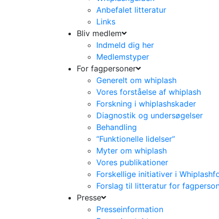
Anbefalet litteratur
Links
Bliv medlem
Indmeld dig her
Medlemstyper
For fagpersoner
Generelt om whiplash
Vores forståelse af whiplash
Forskning i whiplashskader
Diagnostik og undersøgelser
Behandling
“Funktionelle lidelser”
Myter om whiplash
Vores publikationer
Forskellige initiativer i Whiplash
Forslag til litteratur for fagperso
Presse
Presseinformation