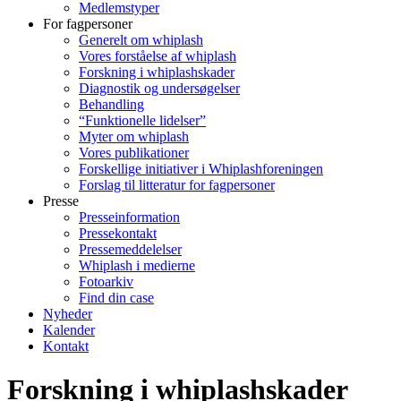
Medlemstyper
For fagpersoner
Generelt om whiplash
Vores forståelse af whiplash
Forskning i whiplashskader
Diagnostik og undersøgelser
Behandling
“Funktionelle lidelser”
Myter om whiplash
Vores publikationer
Forskellige initiativer i Whiplashforeningen
Forslag til litteratur for fagpersoner
Presse
Presseinformation
Pressekontakt
Pressemeddelelser
Whiplash i medierne
Fotoarkiv
Find din case
Nyheder
Kalender
Kontakt
Forskning i whiplashskader