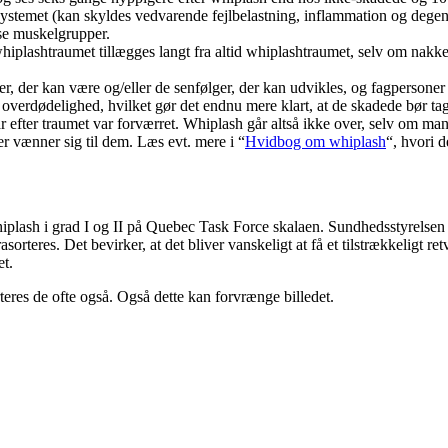
vesystemet (kan skyldes vedvarende fejlbelastning, inflammation og dege
sse muskelgrupper.
er whiplashtraumet tillægges langt fra altid whiplashtraumet, selv om nakk
 der kan være og/eller de senfølger, der kan udvikles, og fagpersoner b
overdødelighed, hvilket gør det endnu mere klart, at de skadede bør tag
 efter traumet var forværret. Whiplash går altså ikke over, selv om mang
 vænner sig til dem. Læs evt. mere i “
Hvidbog om whiplash
“, hvori d
ash i grad I og II på Quebec Task Force skalaen. Sundhedsstyrelsen kal
sorteres. Det bevirker, at det bliver vanskeligt at få et tilstrækkeligt re
et.
eres de ofte også. Også dette kan forvrænge billedet.