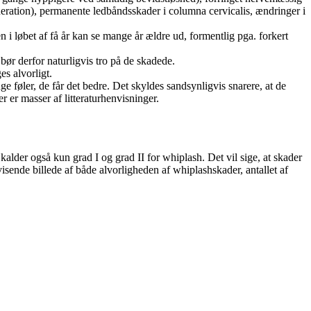
neration), permanente ledbåndsskader i columna cervicalis, ændringer i
en i løbet af få år kan se mange år ældre ud, formentlig pga. forkert
ør derfor naturligvis tro på de skadede.
es alvorligt.
e føler, de får det bedre. Det skyldes sandsynligvis snarere, at de
er er masser af litteraturhenvisninger.
der også kun grad I og grad II for whiplash. Det vil sige, at skader
tvisende billede af både alvorligheden af whiplashskader, antallet af