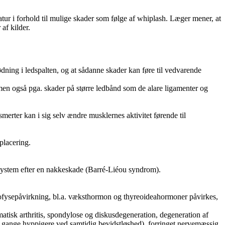
r i forhold til mulige skader som følge af whiplash. Læger mener, at
af kilder.
dning i ledspalten, og at sådanne skader kan føre til vedvarende
 men også pga. skader på større ledbånd som de alare ligamenter og
rter kan i sig selv ændre musklernes aktivitet førende til
placering.
system efter en nakkeskade (Barré-Liéou syndrom).
pofysepåvirkning, bl.a. væksthormon og thyreoideahormoner påvirkes,
matisk arthritis, spondylose og diskusdegeneration, degeneration af
10 gange hyppigere ved samtidig bevidstløshed), forringet nervemæssig