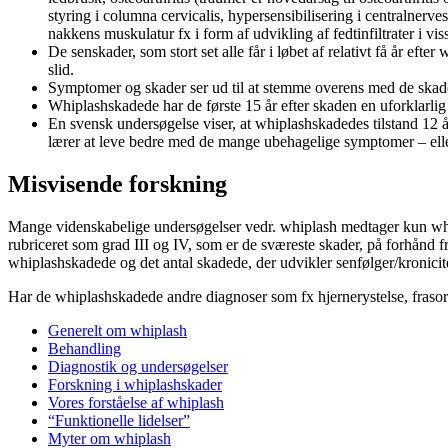
styring i columna cervicalis, hypersensibilisering i centralner
nakkens muskulatur fx i form af udvikling af fedtinfiltrater i vi
De senskader, som stort set alle får i løbet af relativt få år eft
slid.
Symptomer og skader ser ud til at stemme overens med de skader,
Whiplashskadede har de første 15 år efter skaden en uforklarlig 
En svensk undersøgelse viser, at whiplashskadedes tilstand 12 år
lærer at leve bedre med de mange ubehagelige symptomer – eller
Misvisende forskning
Mange videnskabelige undersøgelser vedr. whiplash medtager kun whipl
rubriceret som grad III og IV, som er de sværeste skader, på forhånd fra
whiplashskadede og det antal skadede, der udvikler senfølger/kronicit
Har de whiplashskadede andre diagnoser som fx hjernerystelse, frasort
Generelt om whiplash
Behandling
Diagnostik og undersøgelser
Forskning i whiplashskader
Vores forståelse af whiplash
“Funktionelle lidelser”
Myter om whiplash