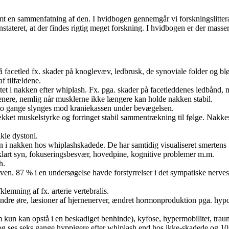
n sammenfatning af den. I hvidbogen gennemgår vi forskningslitteratu
stateret, at der findes rigtig meget forskning. I hvidbogen er der masser 
facetled fx. skader på knoglevæv, ledbrusk, de synoviale folder og blø
f tilfældene.
litet i nakken efter whiplash. Fx. pga. skader på facetleddenes ledbånd,
enere, nemlig når musklerne ikke længere kan holde nakken stabil.
 to gange slynges mod kraniekassen under bevægelsen.
t muskelstyrke og forringet stabil sammentrækning til følge. Nakkesme
kle dystoni.
n i nakken hos whiplashskadede. De har samtidig visualiseret smertens 
klart syn, fokuseringsbesvær, hovedpine, kognitive problemer m.m.
h.
en. 87 % i en undersøgelse havde forstyrrelser i det sympatiske nerve
klemning af fx. arterie vertebralis.
indre øre, læsioner af hjernenerver, ændret hormonproduktion pga. hy
om kun kan opstå i en beskadiget benhinde), kyfose, hypermobilitet, trau
tis og ses seks gange hyppigere efter whiplash end hos ikke-skadede og 