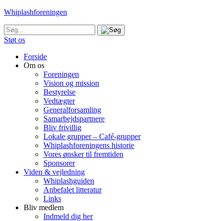
Whiplashforeningen
Støt os
Forside
Om os
Foreningen
Vision og mission
Bestyrelse
Vedtægter
Generalforsamling
Samarbejdspartnere
Bliv frivillig
Lokale grupper – Café-grupper
Whiplashforeningens historie
Vores ønsker til fremtiden
Sponsorer
Viden & vejledning
Whiplashguiden
Anbefalet litteratur
Links
Bliv medlem
Indmeld dig her