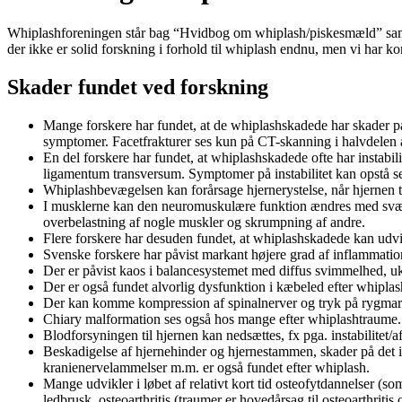
Whiplashforeningen står bag “Hvidbog om whiplash/piskesmæld” samt e
der ikke er solid forskning i forhold til whiplash endnu, men vi har kon
Skader fundet ved forskning
Mange forskere har fundet, at de whiplashskadede har skader på 
symptomer. Facetfrakturer ses kun på CT-skanning i halvdelen a
En del forskere har fundet, at whiplashskadede ofte har instabi
ligamentum transversum. Symptomer på instabilitet kan opstå s
Whiplashbevægelsen kan forårsage hjernerystelse, når hjernen
I musklerne kan den neuromuskulære funktion ændres med svække
overbelastning af nogle muskler og skrumpning af andre.
Flere forskere har desuden fundet, at whiplashskadede kan udvi
Svenske forskere har påvist markant højere grad af inflammatio
Der er påvist kaos i balancesystemet med diffus svimmelhed, u
Der er også fundet alvorlig dysfunktion i kæbeled efter whiplas
Der kan komme kompression af spinalnerver og tryk på rygmarv
Chiary malformation ses også hos mange efter whiplashtraume.
Blodforsyningen til hjernen kan nedsættes, fx pga. instabilitet/af
Beskadigelse af hjernehinder og hjernestammen, skader på det 
kranienervelammelser m.m. er også fundet efter whiplash.
Mange udvikler i løbet af relativt kort tid osteofytdannelser (s
ledbrusk, osteoarthritis (traumer er hovedårsag til osteoarthri