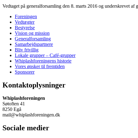
Vedtaget på generalforsamling den 8. marts 2016 og underskrevet af g
Foreningen
Vedtægter
Bestyrelse
Vision og mission
Generalforsamling
Samarbejdspartnere
Bliv frivillig
Lokale grupper – Café-grupper
Whiplashforeningens historie
Vores ønsker til fremtiden
Sponsorer
Kontaktoplysninger
Whiplashforeningen
Søtoften 41
8250 Egå
mail@whiplashforeningen.dk
Sociale medier