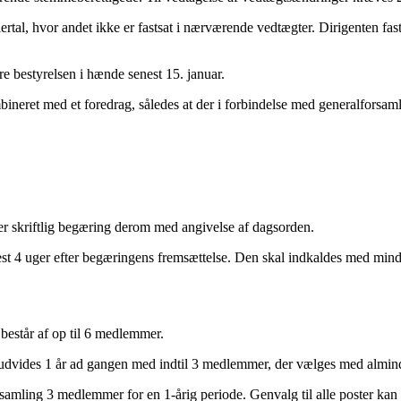
ertal, hvor andet ikke er fastsat i nærværende vedtægter. Dirigenten fa
e bestyrelsen i hænde senest 15. januar.
ombineret med et foredrag, således at der i forbindelse med generalfors
r skriftlig begæring derom med angivelse af dagsorden.
t 4 uger efter begæringens fremsættelse. Den skal indkaldes med minds
 består af op til 6 medlemmer.
dvides 1 år ad gangen med indtil 3 medlemmer, der vælges med almindel
samling 3 medlemmer for en 1-årig periode. Genvalg til alle poster kan 