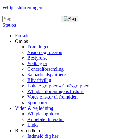
Whiplashforeningen
Støt os
Forside
Om os
Foreningen
Vision og mission
Bestyrelse
Vedtægter
Generalforsamling
Samarbejdspartnere
Bliv frivillig
Lokale grupper – Café-grupper
Whiplashforeningens historie
Vores ønsker til fremtiden
Sponsorer
Viden & vejledning
Whiplashguiden
Anbefalet litteratur
Links
Bliv medlem
Indmeld dig her