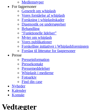
Medlemstyper
For fagpersoner
Generelt om whiplash
Vores forståelse af whiplash
Forskning i whiplashskader
Diagnostik og undersøgelser
Behandling
“Funktionelle lidelser”
Myter om whiplash
Vores publikationer
Forskellige initiativer i Whiplashforeningen
Forslag til litteratur for fagpersoner
Presse
Presseinformation
Pressekontakt
Pressemeddelelser
Whiplash i medierne
Fotoarkiv
Find din case
Nyheder
Kalender
Kontakt
Vedtægter