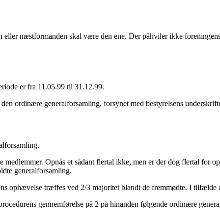
 eller næstformanden skal være den ene. Der påhviler ikke foreningens 
iode er fra 11.05.99 til 31.12.99.
den ordinære generalforsamling, forsynet med bestyrelsens underskrift
alforsamling.
de medlemmer. Opnås et sådant flertal ikke, men er der dog flertal for o
oldte generalforsamling.
 ophævelse træffes ved 2/3 majoritet blandt de fremmødte. I tilfælde a
rocedurens gennemførelse på 2 på hinanden følgende ordinære generalf