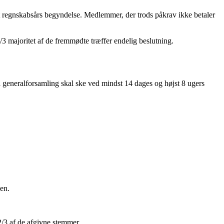
yt regnskabsårs begyndelse. Medlemmer, der trods påkrav ikke betaler
/3 majoritet af de fremmødte træffer endelig beslutning.
il generalforsamling skal ske ved mindst 14 dages og højst 8 ugers
en.
2/3 af de afgivne stemmer.