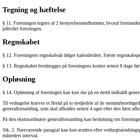
Tegning og hæftelse
§ 11. Foreningen tegnes af 2 bestyrelsesmedlemmer, hvoraf formanden
påhviler foreningen.
Regnskabet
§ 12. Foreningens regnskabsår følger kalenderåret. Første regnskabsper
§ 13. Regnskabet fremlægges på foreningens kontor senest 8 dage før 
Opløsning
§ 14. Opløsning af foreningen kan kun ske på en dertil indkaldt gener
Til vedtagelse kræves et flertal på to tredjedele af de stemmeberettige
generalforsamling, som skal afholdes senest 4 uger efter den først afh
På den ekstraordinære generalforsamling kan beslutning om foreningens
Stk. 2. Nærværende paragraf kan kun ændres efter vedtægtsændringsp
måneders interval.