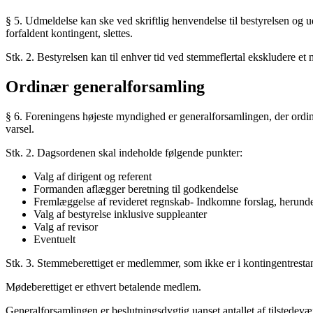
§ 5. Udmeldelse kan ske ved skriftlig henvendelse til bestyrelsen og 
forfaldent kontingent, slettes.
Stk. 2. Bestyrelsen kan til enhver tid ved stemmeflertal ekskludere et
Ordinær generalforsamling
§ 6. Foreningens højeste myndighed er generalforsamlingen, der ordinær
varsel.
Stk. 2. Dagsordenen skal indeholde følgende punkter:
Valg af dirigent og referent
Formanden aflægger beretning til godkendelse
Fremlæggelse af revideret regnskab- Indkomne forslag, herunder
Valg af bestyrelse inklusive suppleanter
Valg af revisor
Eventuelt
Stk. 3. Stemmeberettiget er medlemmer, som ikke er i kontingentrest
Mødeberettiget er ethvert betalende medlem.
Generalforsamlingen er beslutningsdygtig uanset antallet af tilstede