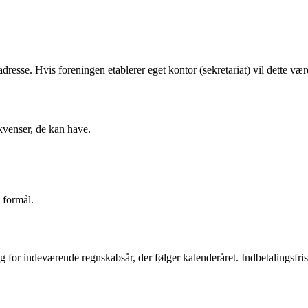
esse. Hvis foreningen etablerer eget kontor (sekretariat) vil dette væ
kvenser, de kan have.
 formål.
ng for indeværende regnskabsår, der følger kalenderåret. Indbetalingsfr