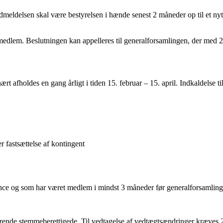
udmeldelsen skal være bestyrelsen i hænde senest 2 måneder op til et n
 medlem. Beslutningen kan appelleres til generalforsamlingen, der med 2
t afholdes en gang årligt i tiden 15. februar – 15. april. Indkaldelse t
 fastsættelse af kontingent
ance og som har været medlem i mindst 3 måneder før generalforsamling
værende stemmeberettigede. Til vedtagelse af vedtægtsændringer kræves 