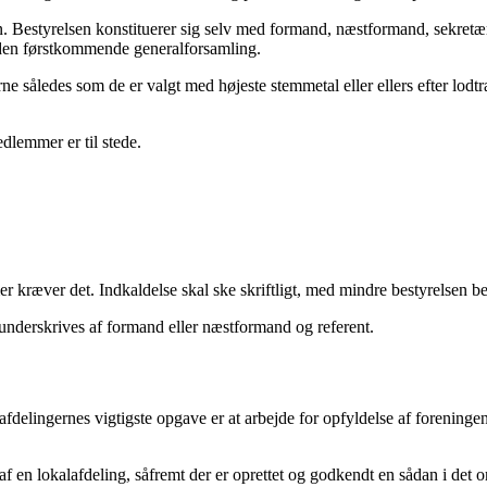
sen. Bestyrelsen konstituerer sig selv med formand, næstformand, sekr
 den førstkommende generalforsamling.
rne således som de er valgt med højeste stemmetal eller ellers efter lod
dlemmer er til stede.
kræver det. Indkaldelse skal ske skriftligt, med mindre bestyrelsen bes
 underskrives af formand eller næstformand og referent.
lafdelingernes vigtigste opgave er at arbejde for opfyldelse af forenin
 en lokalafdeling, såfremt der er oprettet og godkendt en sådan i det