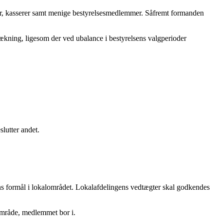
etær, kasserer samt menige bestyrelsesmedlemmer. Såfremt formanden
trækning, ligesom der ved ubalance i bestyrelsens valgperioder
lutter andet.
gens formål i lokalområdet. Lokalafdelingens vedtægter skal godkendes
 område, medlemmet bor i.