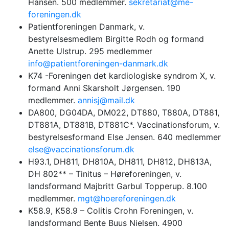
Hansen. 500 medlemmer.
sekretariat@me-
foreningen.dk
Patientforeningen Danmark, v.
bestyrelsesmedlem Birgitte Rodh og formand
Anette Ulstrup. 295 medlemmer
info@patientforeningen-danmark.dk
K74 -Foreningen det kardiologiske syndrom X, v.
formand Anni Skarsholt Jørgensen. 190
medlemmer.
annisj@mail.dk
DA800, DG04DA, DM022, DT880, T880A, DT881,
DT881A, DT881B, DT881C*. Vaccinationsforum, v.
bestyrelsesformand Else Jensen. 640 medlemmer
else@vaccinationsforum.dk
H93.1, DH811, DH810A, DH811, DH812, DH813A,
DH 802** – Tinitus – Høreforeningen, v.
landsformand Majbritt Garbul Topperup. 8.100
medlemmer.
mgt@hoereforeningen.dk
K58.9, K58.9 – Colitis Crohn Foreningen, v.
landsformand Bente Buus Nielsen. 4900