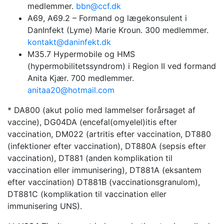
medlemmer.
bbn@ccf.dk
A69, A69.2 – Formand og lægekonsulent i
DanInfekt (Lyme) Marie Kroun. 300 medlemmer.
kontakt@daninfekt.dk
M35.7 Hypermobile og HMS
(hypermobilitetssyndrom) i Region II ved formand
Anita Kjær. 700 medlemmer.
anitaa20@hotmail.com
* DA800 (akut polio med lammelser forårsaget af
vaccine), DG04DA (encefal(omyelel)itis efter
vaccination, DM022 (artritis efter vaccination, DT880
(infektioner efter vaccination), DT880A (sepsis efter
vaccination), DT881 (anden komplikation til
vaccination eller immunisering), DT881A (eksantem
efter vaccination) DT881B (vaccinationsgranulom),
DT881C (komplikation til vaccination eller
immunisering UNS).