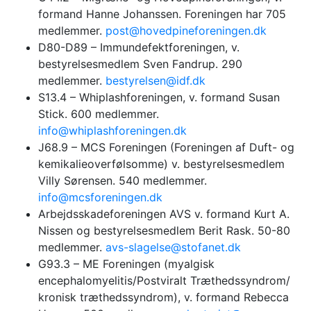
formand Hanne Johanssen. Foreningen har 705
medlemmer.
post@hovedpineforeningen.dk
D80-D89 – Immundefektforeningen, v.
bestyrelsesmedlem Sven Fandrup. 290
medlemmer.
bestyrelsen@idf.dk
S13.4 – Whiplashforeningen, v. formand Susan
Stick. 600 medlemmer.
info@whiplashforeningen.dk
J68.9 – MCS Foreningen (Foreningen af Duft- og
kemikalieoverfølsomme) v. bestyrelsesmedlem
Villy Sørensen. 540 medlemmer.
info@mcsforeningen.dk
Arbejdsskadeforeningen AVS v. formand Kurt A.
Nissen og bestyrelsesmedlem Berit Rask. 50-80
medlemmer.
avs-slagelse@stofanet.dk
G93.3 – ME Foreningen (myalgisk
encephalomyelitis/Postviralt Træthedssyndrom/
kronisk træthedssyndrom), v. formand Rebecca