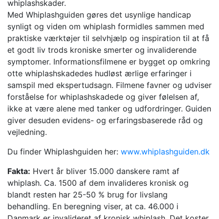
whiplashskader.
Med Whiplashguiden gøres det usynlige handicap
synligt og viden om whiplash formidles sammen med
praktiske værktøjer til selvhjælp og inspiration til at få
et godt liv trods kroniske smerter og invaliderende
symptomer. Informationsfilmene er bygget op omkring
otte whiplashskadedes hudløst ærlige erfaringer i
samspil med ekspertudsagn. Filmene favner og udviser
forståelse for whiplashskadede og giver følelsen af,
ikke at være alene med tanker og udfordringer. Guiden
giver desuden evidens- og erfaringsbaserede råd og
vejledning.
Du finder Whiplashguiden her:
www.whiplashguiden.dk
Fakta:
Hvert år bliver 15.000 danskere ramt af
whiplash. Ca. 1500 af dem invalideres kronisk og
blandt resten har 25-50 % brug for livslang
behandling. En beregning viser, at ca. 46.000 i
Danmark er invalideret af kronisk whiplash. Det koster