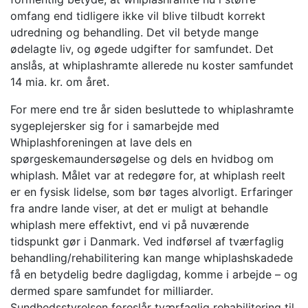
omfang end tidligere ikke vil blive tilbudt korrekt
udredning og behandling. Det vil betyde mange
ødelagte liv, og øgede udgifter for samfundet. Det
anslås, at whiplashramte allerede nu koster samfundet
14 mia. kr. om året.
For mere end tre år siden besluttede to whiplashramte
sygeplejersker sig for i samarbejde med
Whiplashforeningen at lave dels en
spørgeskemaundersøgelse og dels en hvidbog om
whiplash. Målet var at redegøre for, at whiplash reelt
er en fysisk lidelse, som bør tages alvorligt. Erfaringer
fra andre lande viser, at det er muligt at behandle
whiplash mere effektivt, end vi på nuværende
tidspunkt gør i Danmark. Ved indførsel af tværfaglig
behandling/rehabilitering kan mange whiplashskadede
få en betydelig bedre dagligdag, komme i arbejde – og
dermed spare samfundet for milliarder.
Sundhedsstyrelsen foreslår tværfaglig rehabilitering til