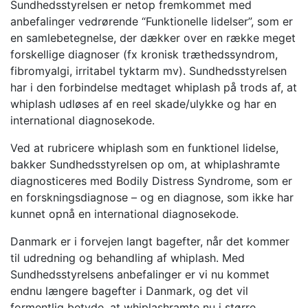
Sundhedsstyrelsen er netop fremkommet med
anbefalinger vedrørende “Funktionelle lidelser”, som er
en samlebetegnelse, der dækker over en række meget
forskellige diagnoser (fx kronisk træthedssyndrom,
fibromyalgi, irritabel tyktarm mv). Sundhedsstyrelsen
har i den forbindelse medtaget whiplash på trods af, at
whiplash udløses af en reel skade/ulykke og har en
international diagnosekode.
Ved at rubricere whiplash som en funktionel lidelse,
bakker Sundhedsstyrelsen op om, at whiplashramte
diagnosticeres med Bodily Distress Syndrome, som er
en forskningsdiagnose – og en diagnose, som ikke har
kunnet opnå en international diagnosekode.
Danmark er i forvejen langt bagefter, når det kommer
til udredning og behandling af whiplash. Med
Sundhedsstyrelsens anbefalinger er vi nu kommet
endnu længere bagefter i Danmark, og det vil
formentlig betyde, at whiplashramte nu i større