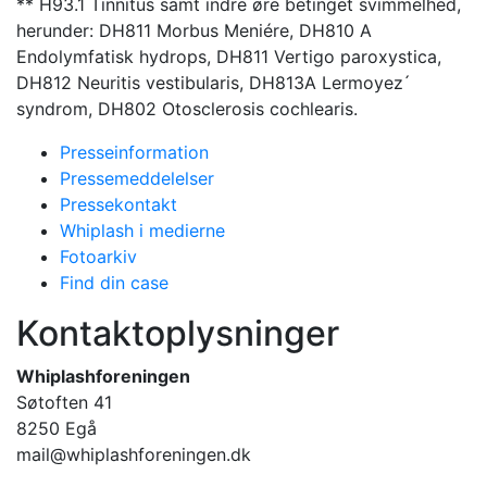
** H93.1 Tinnitus samt indre øre betinget svimmelhed,
herunder: DH811 Morbus Meniére, DH810 A
Endolymfatisk hydrops, DH811 Vertigo paroxystica,
DH812 Neuritis vestibularis, DH813A Lermoyez ́
syndrom, DH802 Otosclerosis cochlearis.
Presseinformation
Pressemeddelelser
Pressekontakt
Whiplash i medierne
Fotoarkiv
Find din case
Kontaktoplysninger
Whiplashforeningen
Søtoften 41
8250 Egå
mail@whiplashforeningen.dk