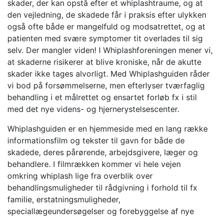
skader, der kan opstå efter et whiplashtraume, og at
den vejledning, de skadede får i praksis efter ulykken
også ofte både er mangelfuld og modsatrettet, og at
patienten med svære symptomer tit overlades til sig
selv. Der mangler viden! I Whiplashforeningen mener vi,
at skaderne risikerer at blive kroniske, når de akutte
skader ikke tages alvorligt. Med Whiplashguiden råder
vi bod på forsømmelserne, men efterlyser tværfaglig
behandling i et målrettet og ensartet forløb fx i stil
med det nye videns- og hjernerystelsescenter.
Whiplashguiden er en hjemmeside med en lang række
informationsfilm og tekster til gavn for både de
skadede, deres pårørende, arbejdsgivere, læger og
behandlere. I filmrækken kommer vi hele vejen
omkring whiplash lige fra overblik over
behandlingsmuligheder til rådgivning i forhold til fx
familie, erstatningsmuligheder,
speciallægeundersøgelser og forebyggelse af nye