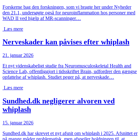
Forskerne bag den forskningen, som vi bragte her under Nyheder
den 21.1, undersøgte også for neuroinflammation hos personer med
WAD II ved hjælp af MR-scanninger…
Læs mere
Nerveskader kan påvises efter whiplash
21. januar 2026
Et nyt videnskabeligt studie fra Neuromusculoskeletal Health and
Science Lab, offentliggjort i tidsskriftet Brain, udfordrer den gængse
opfattelse af whiplash. Studiet peger på, at nerveskade…
Læs mere
Sundhed.dk negligerer alvoren ved
whiplash
15. januar 2026
Sundhed.dk har skrevet et nyt afsnit om whiplash i 2025. Afsnittet er
på mange måder problematisk, men afspejler holdningen til, at