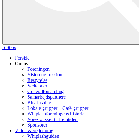
Støt os
Forside
Om os
Foreningen
Vision og mission
Bestyrelse
Vedtægter
Generalforsamling
Samarbejdspartnere
Bliv frivillig
Lokale grupper – Café-grupper
Whiplashforeningens historie
Vores ønsker til fremtiden
Sponsorer
Viden & vejledning
Whiplashguiden