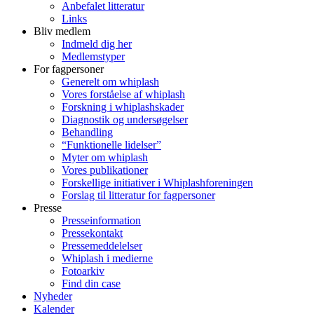
Anbefalet litteratur
Links
Bliv medlem
Indmeld dig her
Medlemstyper
For fagpersoner
Generelt om whiplash
Vores forståelse af whiplash
Forskning i whiplashskader
Diagnostik og undersøgelser
Behandling
“Funktionelle lidelser”
Myter om whiplash
Vores publikationer
Forskellige initiativer i Whiplashforeningen
Forslag til litteratur for fagpersoner
Presse
Presseinformation
Pressekontakt
Pressemeddelelser
Whiplash i medierne
Fotoarkiv
Find din case
Nyheder
Kalender